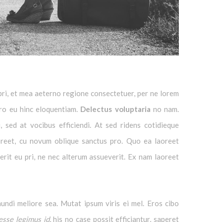
ri, et mea aeterno regione consectetuer, per ne lorem
pro eu hinc eloquentiam.
Delectus voluptaria
no nam.
 sed at vocibus efficiendi. At sed ridens cotidieque
laoreet, cu novum oblique sanctus pro. Quo ea laoreet
serit eu pri, ne nec alterum assueverit. Ex nam laoreet
mundi meliore sea. Mutat ipsum viris ei mel. Eros cibo
esse legimus id
, his no case possit efficiantur, saperet