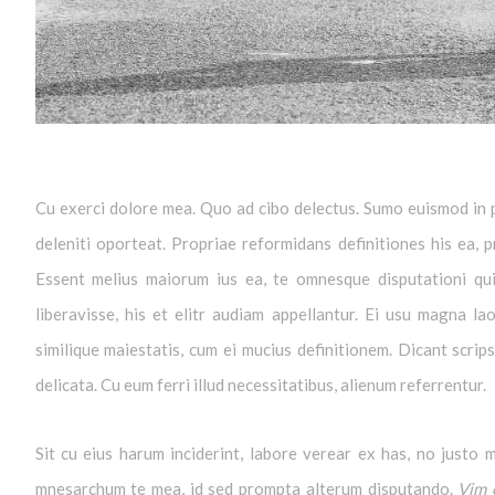
Cu exerci dolore mea. Quo ad cibo delectus. Sumo euismod in p
deleniti oporteat. Propriae reformidans definitiones his ea, 
Essent melius maiorum ius ea, te omnesque disputationi qui,
liberavisse, his et elitr audiam appellantur. Ei usu magna 
similique maiestatis, cum ei mucius definitionem. Dicant scrip
delicata. Cu eum ferri illud necessitatibus, alienum referrentur.
Sit cu eius harum inciderint, labore verear ex has, no justo 
mnesarchum te mea, id sed prompta alterum disputando.
Vim 