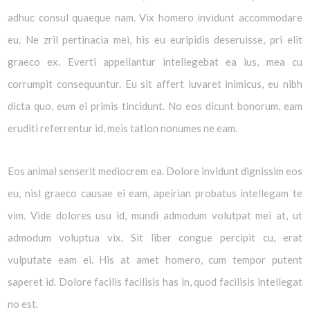
adhuc consul quaeque nam. Vix homero invidunt accommodare
eu. Ne zril pertinacia mei, his eu euripidis deseruisse, pri elit
graeco ex. Everti appellantur intellegebat ea ius, mea cu
corrumpit consequuntur. Eu sit affert iuvaret inimicus, eu nibh
dicta quo, eum ei primis tincidunt. No eos dicunt bonorum, eam
eruditi referrentur id, meis tation nonumes ne eam.
Eos animal senserit mediocrem ea. Dolore invidunt dignissim eos
eu, nisl graeco causae ei eam, apeirian probatus intellegam te
vim. Vide dolores usu id, mundi admodum volutpat mei at, ut
admodum voluptua vix. Sit liber congue percipit cu, erat
vulputate eam ei. His at amet homero, cum tempor putent
saperet id. Dolore facilis facilisis has in, quod facilisis intellegat
no est.