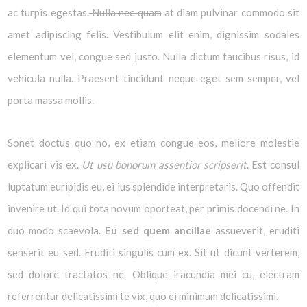
ac turpis egestas.
Nulla nec quam
at diam pulvinar commodo sit
amet adipiscing felis. Vestibulum elit enim, dignissim sodales
elementum vel, congue sed justo. Nulla dictum faucibus risus, id
vehicula nulla. Praesent tincidunt neque eget sem semper, vel
porta massa mollis.
Sonet doctus quo no, ex etiam congue eos, meliore molestie
explicari vis ex.
Ut usu bonorum assentior scripserit
. Est consul
luptatum euripidis eu, ei ius splendide interpretaris. Quo offendit
invenire ut. Id qui tota novum oporteat, per primis docendi ne. In
duo modo scaevola.
Eu sed quem ancillae
assueverit, eruditi
senserit eu sed. Eruditi singulis cum ex. Sit ut dicunt verterem,
sed dolore tractatos ne. Oblique iracundia mei cu, electram
referrentur delicatissimi te vix, quo ei minimum delicatissimi.