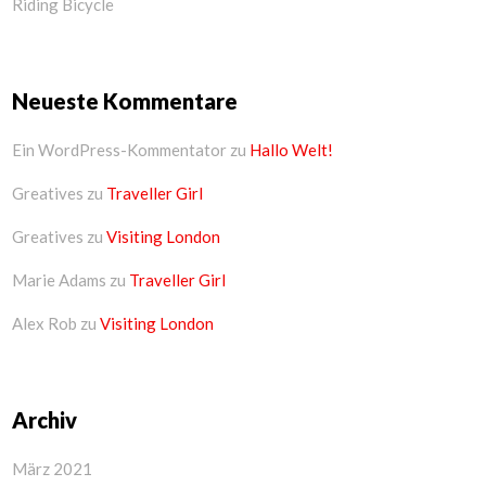
Riding Bicycle
Neueste Kommentare
Ein WordPress-Kommentator
zu
Hallo Welt!
Greatives
zu
Traveller Girl
Greatives
zu
Visiting London
Marie Adams
zu
Traveller Girl
Alex Rob
zu
Visiting London
Archiv
März 2021