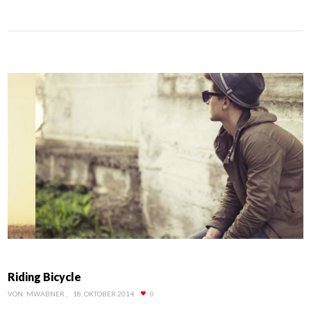
Riding Bicycle
VON:
MWABNER
18. OKTOBER 2014
0