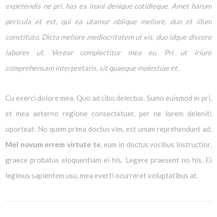
expetendis ne pri, has ea inani denique cotidieque. Amet harum
pericula et est, qui ea utamur oblique meliore, duo et illum
constituto. Dicta meliore mediocritatem ut vis, duo idque discere
labores ut. Verear complectitur mea eu. Pri ut iriure
comprehensam interpretaris, sit quaeque molestiae et.
Cu exerci dolore mea. Quo ad cibo delectus. Sumo euismod in pri,
et mea aeterno regione consectetuer, per ne lorem deleniti
oporteat. No quem prima doctus vim, est unum reprehendunt ad.
Mel novum errem virtute te
, eum in doctus vocibus instructior,
graece probatus eloquentiam ei his. Legere praesent no his. Ei
legimus sapientem usu, mea everti ocurreret voluptatibus at.