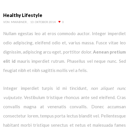
Healthy Lifestyle
VON:
MWABNER
13. OKTOBER 2014
0
Nullam egestas leo at eros commodo auctor. Integer imperdiet
odio adipiscing, eleifend odio et, varius massa. Fusce vitae leo
dignissim, adipiscing arcu eget, porttitor dolor.
Aenean pretium
elit id
mauris imperdiet rutrum. Phasellus vel neque nunc. Sed
feugiat nibh et nibh sagittis mollis vel a felis.
Integer imperdiet turpis id mi tincidunt,
non aliquet nunc
vulputate.
Vestibulum tristique rhoncus ante sed eleifend. Cras
convallis magna at venenatis convallis. Donec accumsan
consectetur lorem, tempus porta lectus blandit vel. Pellentesque
habitant morbi tristique senectus et netus et malesuada fames