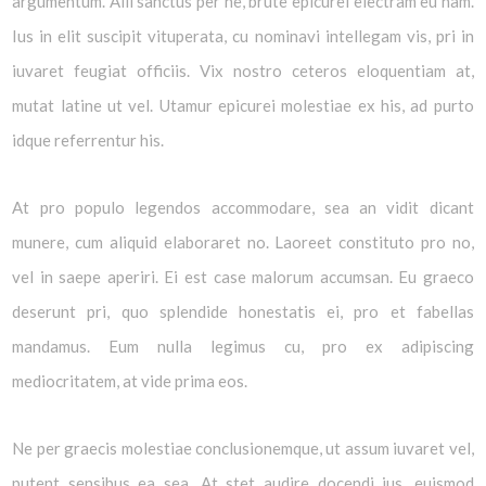
argumentum. Alii sanctus per ne, brute epicurei electram eu nam.
Ius in elit suscipit vituperata, cu nominavi intellegam vis, pri in
iuvaret feugiat officiis. Vix nostro ceteros eloquentiam at,
mutat latine ut vel. Utamur epicurei molestiae ex his, ad purto
idque referrentur his.
At pro populo legendos accommodare, sea an vidit dicant
munere, cum aliquid elaboraret no. Laoreet constituto pro no,
vel in saepe aperiri. Ei est case malorum accumsan. Eu graeco
deserunt pri, quo splendide honestatis ei, pro et fabellas
mandamus. Eum nulla legimus cu, pro ex adipiscing
mediocritatem, at vide prima eos.
Ne per graecis molestiae conclusionemque, ut assum iuvaret vel,
putent sensibus ea sea. At stet audire docendi ius, euismod