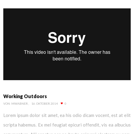
Working Outdoors
VON:
MWABNER
16. OKTOBER 2014
0
Lorem ipsum dolor sit amet, ea his odio dicam vocent, est at elit
scripta habemus. Ex mel feugiat epicuri offendit, vis ea albucius