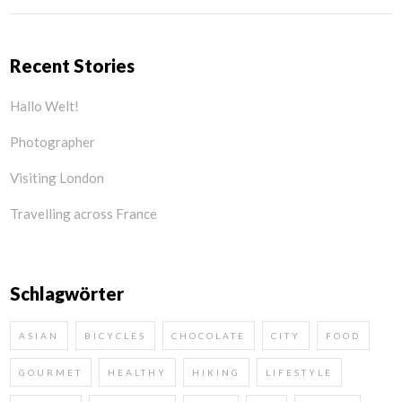
Recent Stories
Hallo Welt!
Photographer
Visiting London
Travelling across France
Schlagwörter
ASIAN
BICYCLES
CHOCOLATE
CITY
FOOD
GOURMET
HEALTHY
HIKING
LIFESTYLE