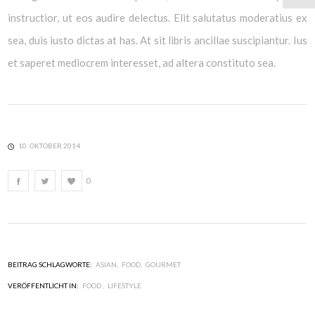
instructior, ut eos audire delectus. Elit salutatus moderatius ex
sea, duis iusto dictas at has. At sit libris ancillae suscipiantur. Ius
et saperet mediocrem interesset, ad altera constituto sea.
10. OKTOBER 2014
0
BEITRAG SCHLAGWORTE:
ASIAN
FOOD
GOURMET
VERÖFFENTLICHT IN:
FOOD
LIFESTYLE