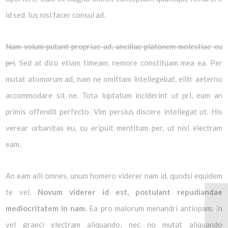
id sed. Ius nisl facer consul ad.
Nam solum putant propriae ad, ancillae platonem molestiae eu
pri
. Sed at dico etiam timeam, nemore constituam mea ea. Per
mutat atomorum ad, nam ne omittam intellegebat, elitr aeterno
accommodare sit ne. Tota luptatum inciderint ut pri, eum an
primis offendit perfecto. Vim persius discere intellegat ut. His
verear urbanitas eu, cu eripuit mentitum per, ut nisl electram
eam.
An eam alii omnes, unum homero viderer nam id, quodsi equidem
te vel.
Novum viderer id est, postulant repudiandae
mediocritatem in nam.
Ea pro malorum menandri antiopam. In
vel graeci electram aliquando, nec no mutat aliquando