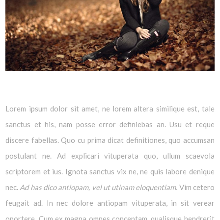
Lorem ipsum dolor sit amet, ne lorem altera similique est, tale
sanctus et his, nam posse error definiebas an. Usu et reque
discere fabellas. Quo cu prima dicat definitiones, quo accumsan
postulant ne. Ad explicari vituperata quo, ullum scaevola
scriptorem et ius. Ignota sanctus vix ne, ne quis labore denique
nec.
Ad has dico antiopam, vel ut utinam eloquentiam.
Vim cetero
feugait ad. In nec dolore antiopam vituperata, in sit verear
oportere. Cum ex magna omnes conceptam, qualisque hendrerit